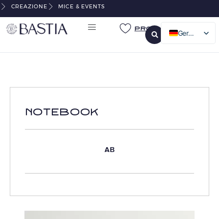
CREAZIONE
MICE & EVENTS
Pro
German
French
English
Italian
NOTEBOOK
AB