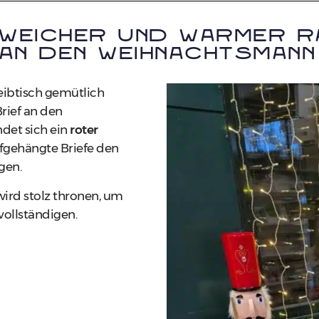
 weicher und warmer 
 an den Weihnachtsmann
eibtisch gemütlich
Brief an den
det sich ein
roter
gehängte Briefe den
gen.
ird stolz thronen, um
ollständigen.