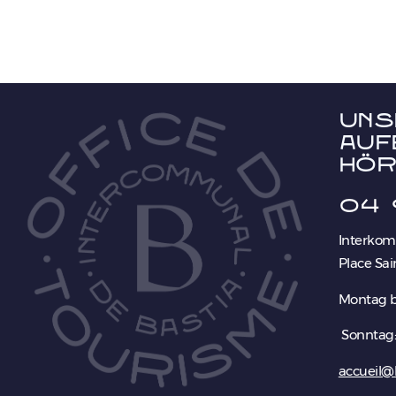
Uns
Auf
hör
04 
Interkom
Place Sai
Montag b
Sonntag:
accueil@b