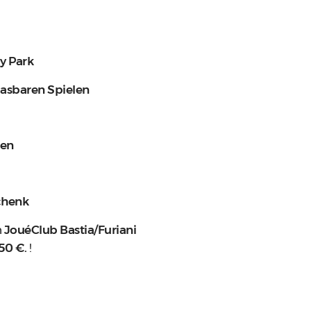
ly Park
blasbaren Spielen
ien
chenk
n
JouéClub Bastia/Furiani
50 €.
!