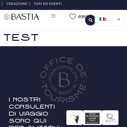
CREAZIONE
TOPI ED EVENTI
Pro
Italian
French
test
English
German
I nostri
consulenti
di viaggio
sono qui