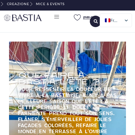
CREAZIONE
MICE & EVENTS
Pro
French
English
Italian
German
QUE FAIRE À
BASTIA L’ÉTÉ ?
POUR RESSENTIR LA DOUCEUR DE
VIVRE À LA BASTIAISE, IL N’Y A PAS
MEILLEURE SAISON QUE L’ÉTÉ ! À
CETTE PÉRIODE, LE DOLCE
FARNIENTE PREND TOUT SON SENS.
FLÂNER, S’ÉMERVEILLER DE JOLIES
FAÇADES COLORÉES, REFAIRE LE
MONDE EN TERRASSE À L’OMBRE