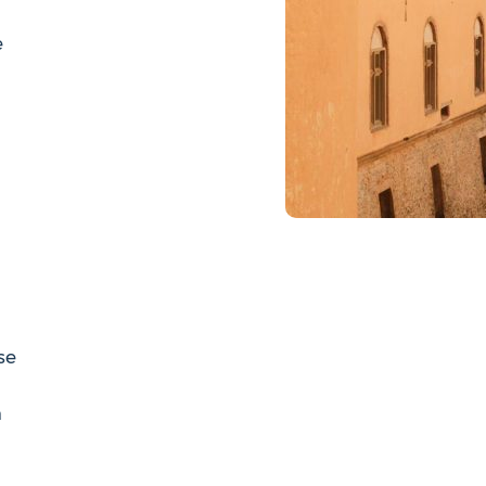
e
se
à