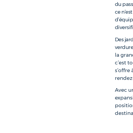
du pass
ce n’est
d’équip
diversi
Des jar
verdur
la gran
c’est t
s’offre
rendez
Avec un
expansi
positi
destina