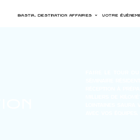
Bastia, destination affaires
Votre évèneme
FAIRE LE TOUR D
SÉMINAIRE RÉSIDENT
RÉCEPTION À PRÉPA
MILLIERS DE KILOMÈ
ion
LOINTAINES SAURA 
AVEC VOS ÉQUIPES