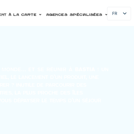
FR
nt à la carte
Agences spécialisées
EN
IT
DE
U MONDE… ET SE RÉUNIR À
BASTIA
!
UN
IEL, LE LANCEMENT D’UN PRODUIT, UNE
RER ? INUTILE DE PARCOURIR DES
TRES, LA PLUS PROCHE DES ÎLES
VOUS DÉPAYSER LE TEMPS D’UN SÉJOUR
.