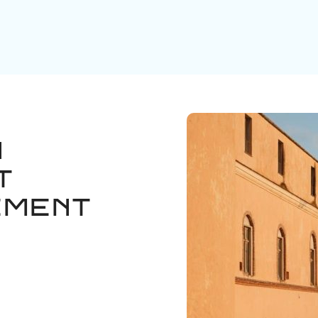
n
t
ement