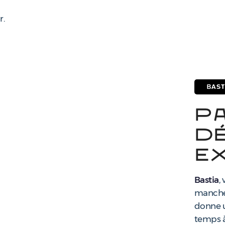
r.
BAST
P
d
e
Bastia
,
manche 
donne u
temps à