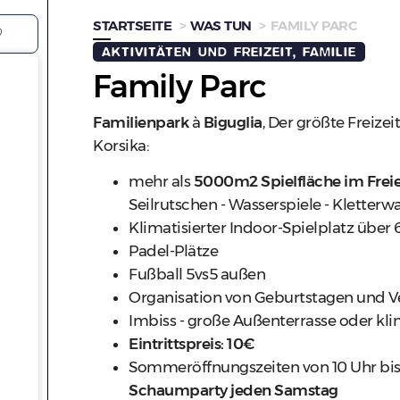
STARTSEITE
WAS TUN
FAMILY PARC
AKTIVITÄTEN UND FREIZEIT, FAMILIE
Family Parc
Familienpark
à
Biguglia
, Der größte Freizei
Korsika:
mehr als
5000m2 Spielfläche im Frei
Seilrutschen - Wasserspiele - Kletter
Klimatisierter Indoor-Spielplatz übe
Padel-Plätze
Fußball 5vs5 außen
Organisation von Geburtstagen und V
Imbiss - große Außenterrasse oder kl
Eintrittspreis: 10€
Sommeröffnungszeiten von 10 Uhr bis 
Schaumparty jeden Samstag