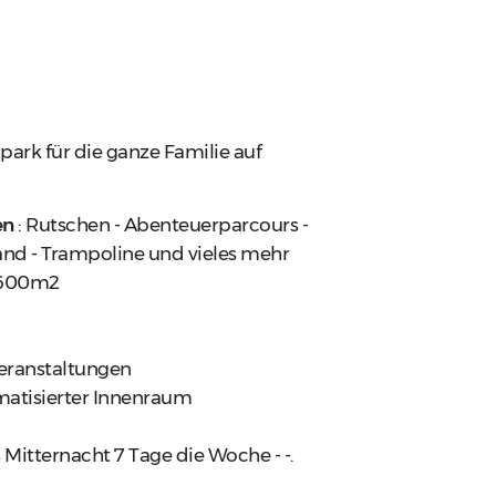
tpark für die ganze Familie auf
en
: Rutschen - Abenteuerparcours -
wand - Trampoline und vieles mehr
r 600m2
eranstaltungen
imatisierter Innenraum
Mitternacht 7 Tage die Woche - -.