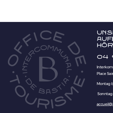
Uns
Auf
hör
04 
Interkom
Place Sai
Montag b
Sonntag:
accueil@b