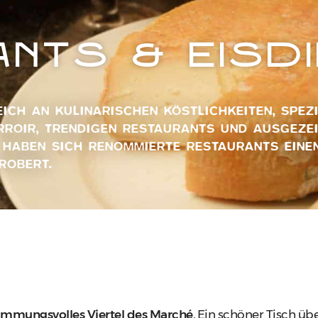
NTS & EISDI
ICH AN KULINARISCHEN KÖSTLICHKEITEN, SPEZI
ERROIR, TRENDIGEN RESTAURANTS UND AUSGEZ
 HABEN SICH RENOMMIERTE RESTAURANTS EINEN
ROBERT.
immungsvolles Viertel des Marché
, Ein schöner Tisch üb