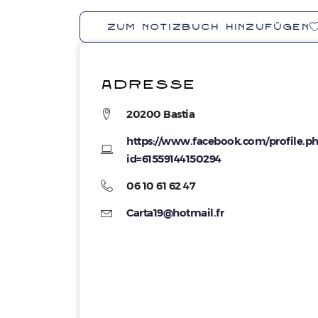
ZUM NOTIZBUCH HINZUFÜGEN
ADRESSE
20200 Bastia
https://www.facebook.com/profile.p
id=61559144150294
06 10 61 62 47
Carta19@hotmail.fr