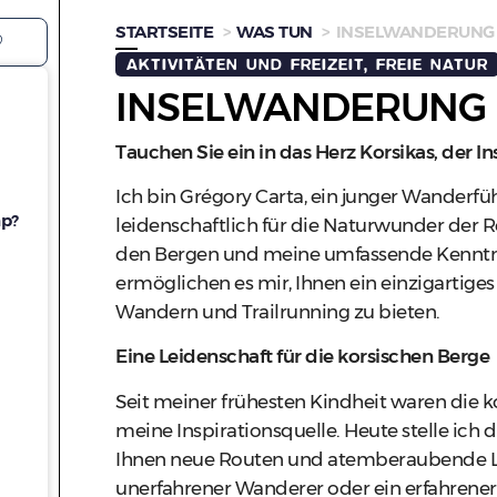
STARTSEITE
WAS TUN
INSELWANDERUNG
AKTIVITÄTEN UND FREIZEIT, FREIE NATUR
INSELWANDERUNG
Tauchen Sie ein in das Herz Korsikas, der In
Ich bin Grégory Carta, ein junger Wanderfüh
hp?
leidenschaftlich für die Naturwunder der Re
den Bergen und meine umfassende Kenntn
ermöglichen es mir, Ihnen ein einzigartiges
Wandern und Trailrunning zu bieten.
Eine Leidenschaft für die korsischen Berge
Seit meiner frühesten Kindheit waren die 
meine Inspirationsquelle. Heute stelle ich d
Ihnen neue Routen und atemberaubende La
unerfahrener Wanderer oder ein erfahrener T