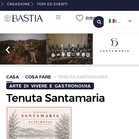
CREAZIONE
TOPI ED EVENTI
Pro
Italian
French
English
German
CASA
COSA FARE
TENUTA SANTAMARIA
ARTE DI VIVERE E GASTRONOMIA
Tenuta Santamaria